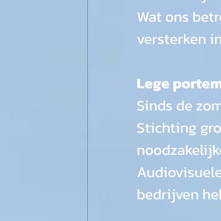
Wat ons betr
versterken i
Lege porte
Sinds de zom
Stichting gr
noodzakelijke
Audiovisuele
bedrijven he