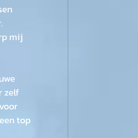
sen 
. 
p mij 
 
euwe 
 zelf 
voor 
 een top 