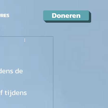
Doneren
URES
dens de 
 tijdens 