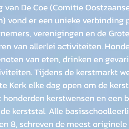
g van De Coe (Comitie Oostzaanse
 vond er een unieke verbinding p
nemers, verenigingen en de Grote 
en van allerlei activiteiten. Hond
noten van eten, drinken en gevari
iviteiten. Tijdens de kerstmarkt w
te Kerk elke dag open om de ker
t honderden kerstwensen en een b
e kerststal. Alle basisschoolleerl
 en 8, schreven de meest originele 