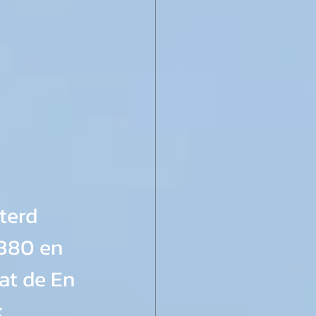
terd 
380 en 
at de En 
.