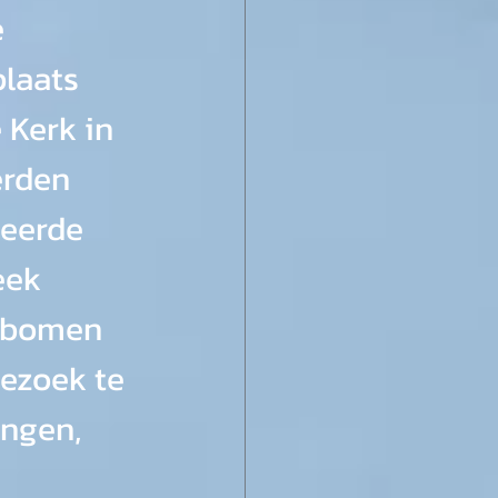
 
laats 
Kerk in 
erden 
eerde 
eek 
stbomen 
ezoek te 
ingen, 