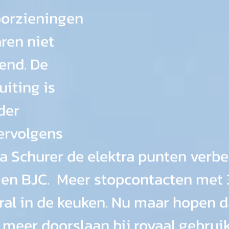
oorzieningen 
ren niet 
end. De 
uiting is 
der 
ervolgens 
ma Schurer de elektra punten verbe
 en BJC.  Meer stopcontacten met 
oral in de keuken. Nu maar hopen d
 meer doorslaan bij royaal gebruik