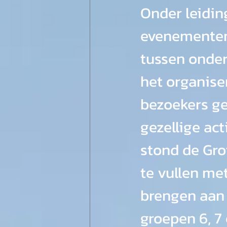
Onder leidin
evenementen)
tussen onder
het organiser
bezoekers ge
gezellige act
stond de Gro
te vullen me
brengen aan d
groepen 6, 7