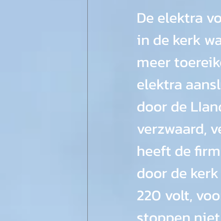
De elektra v
in de kerk wa
meer toereik
elektra aansl
door de LIan
verzwaard, v
heeft de fir
door de kerk
220 volt, vo
stoppen niet