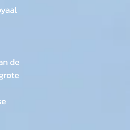
yaal 
an de 
grote 
e 