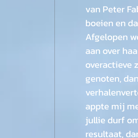
van Peter Fa
boeien en da
Afgelopen we
aan over haa
overactieve 
genoten, dan
verhalenverte
appte mij me
jullie durf o
resultaat, da