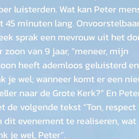
ber luisterden. Wat kan Peter men
t 45 minuten lang. Onvoorstelbaar
ek sprak een mevrouw uit het dor
r zoon van 9 jaar, “meneer, mijn 
zoon heeft ademloos geluisterd en
k je wel; wanneer komt er een ni
ller naar de Grote Kerk?” En Peter
t de volgende tekst “Ton, respect 
m dit evenement te realiseren, wat
nk je wel, Peter”.