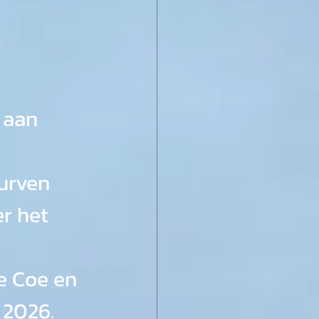
.
 aan 
urven 
r het 
e Coe en 
 2026.