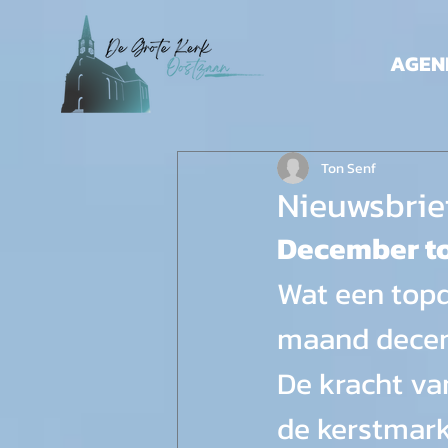
AGEN
Ton Senf
Nieuwsbrie
December t
Wat een topd
maand decem
De kracht va
de kerstmark