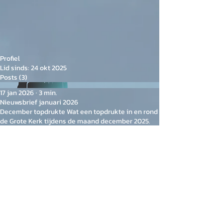
Profiel
Lid sinds: 24 okt 2025
Posts
(3)
17 jan 2026
∙
3
min.
Nieuwsbrief januari 2026
December topdrukte Wat een topdrukte in en rond
de Grote Kerk tijdens de maand december 2025.
De kracht van het samenwerken spatte ervan af
tijdens de kerstmarkt op het kerkplein. Onder
leiding van De Coe (Comitie Oostzaanse
evenementen) vond er een unieke verbinding
plaats tussen ondernemers, verenigingen en de
Grote Kerk in het organiseren van allerlei
Kerkbuurt 12
activiteiten. Honderden bezoekers genoten van
1511 BD Oostzaan
eten, drinken en gevarieerde gezellige
activiteiten...
info@grotekerk.nl
24
© 2026 door Stichting Vrienden van de Grote Kerk Oostzaan