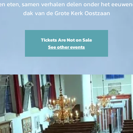
n eten, samen verhalen delen onder het eeuwe
dak van de Grote Kerk Oostzaan
Tickets Are Not on Sale
See other events