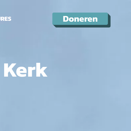
Doneren
URES
e Kerk