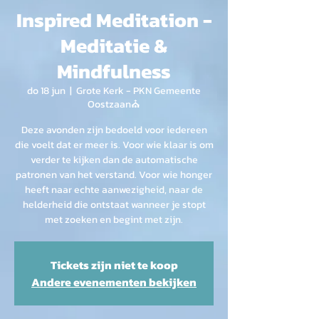
Inspired Meditation -
Meditatie &
Mindfulness
do 18 jun
  |  
Grote Kerk - PKN Gemeente
Oostzaan⛪
Deze avonden zijn bedoeld voor iedereen
die voelt dat er meer is. Voor wie klaar is om
verder te kijken dan de automatische
patronen van het verstand. Voor wie honger
heeft naar echte aanwezigheid, naar de
helderheid die ontstaat wanneer je stopt
met zoeken en begint met zijn.
Tickets zijn niet te koop
Andere evenementen bekijken