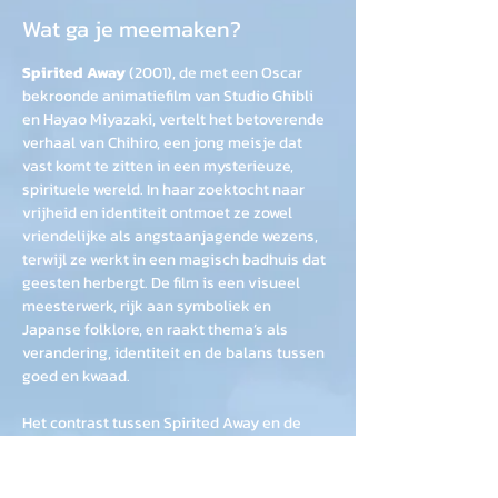
Wat ga je meemaken?
Spirited Away
 (2001), de met een Oscar 
bekroonde animatiefilm van Studio Ghibli 
en Hayao Miyazaki, vertelt het betoverende 
verhaal van Chihiro, een jong meisje dat 
vast komt te zitten in een mysterieuze, 
spirituele wereld. In haar zoektocht naar 
vrijheid en identiteit ontmoet ze zowel 
vriendelijke als angstaanjagende wezens, 
terwijl ze werkt in een magisch badhuis dat 
geesten herbergt. De film is een visueel 
meesterwerk, rijk aan symboliek en 
Japanse folklore, en raakt thema’s als 
verandering, identiteit en de balans tussen 
goed en kwaad.
Het contrast tussen Spirited Away en de 
Grote Kerk Oostzaan als setting voor een 
vertoning is zowel verrassend als krachtig. 
De Grote Kerk, een eeuwenoud monument 