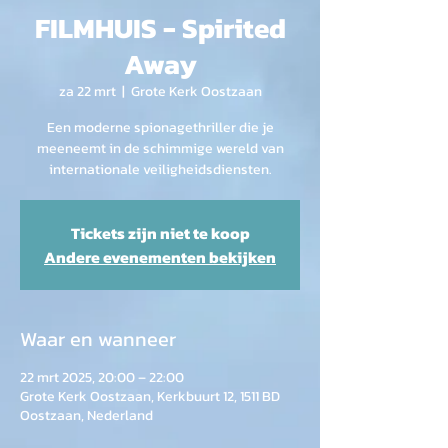
FILMHUIS - Spirited
Away
za 22 mrt
  |  
Grote Kerk Oostzaan
Een moderne spionagethriller die je
meeneemt in de schimmige wereld van
internationale veiligheidsdiensten.
Tickets zijn niet te koop
Andere evenementen bekijken
Waar en wanneer
22 mrt 2025, 20:00 – 22:00
Grote Kerk Oostzaan, Kerkbuurt 12, 1511 BD
Oostzaan, Nederland